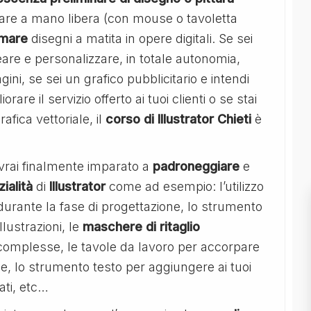
are a mano libera (con mouse o tavoletta
rmare
disegni a matita in opere digitali. Se sei
reare e personalizzare, in totale autonomia,
ini, se sei un grafico pubblicitario e intendi
re il servizio offerto ai tuoi clienti o se stai
fica vettoriale, il
corso di Illustrator Chieti
è
vrai finalmente imparato a
padroneggiare
e
ialità
di
Illustrator
come ad esempio: l’utilizzo
e durante la fase di progettazione, lo strumento
llustrazioni, le
maschere di ritaglio
complesse, le tavole da lavoro per accorpare
ne, lo strumento testo per aggiungere ai tuoi
ati, etc…