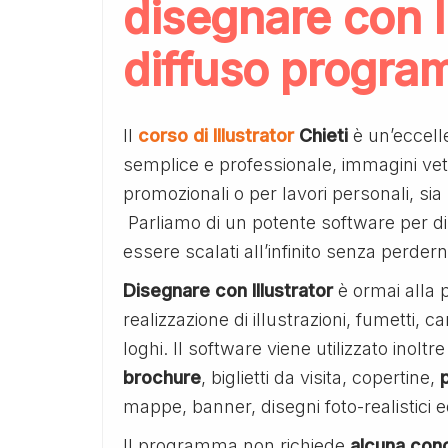
disegnare con Ill
diffuso program
Il
corso di Illustrator
Chieti
è un’eccell
semplice e professionale, immagini vetto
promozionali o per lavori personali, si
Parliamo di un potente software per 
essere scalati all’infinito senza perder
Disegnare con Illustrator
è ormai alla p
realizzazione di illustrazioni, fumetti, c
loghi. Il software viene utilizzato inolt
brochure
, biglietti da visita, copertine,
mappe, banner, disegni foto-realistici e
Il programma non richiede
alcuna cono