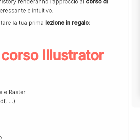
history renderanno l’approccio al
corso di
ressante e intuitivo.
tare la tua prima
lezione in regalo
!
orso Illustrator
le e Raster
pdf, …)
o