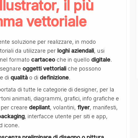
ustrator, il più
ma vettoriale
ente soluzione per realizzare, in modo
riali da utilizzare per
loghi aziendali
, usi
a nel formato
cartaceo
che in quello
digitale
.
disegnare
oggetti vettoriali
che possono
ne di
qualità
o di
definizione
.
ortata di tutte le categorie di designer, per la
artoni animati, diagrammi, grafici, info grafiche e
re per creare
depliant
, volantini,
flyer
, manifesti,
packaging
, interfacce utente per siti e app,
d icone.
scenza preliminare di disegno o pittura