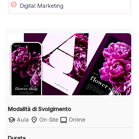
Digital Marketing
Modalità di Svolgimento
school
location_on
laptop
Aula
On-Site
Online
Durata