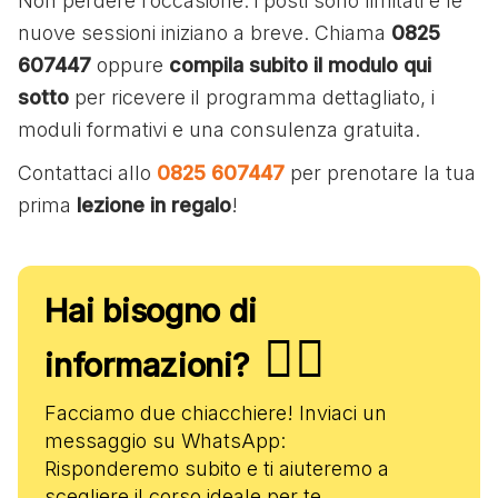
Non perdere l’occasione: i posti sono limitati e le
nuove sessioni iniziano a breve. Chiama
0825
607447
oppure
compila subito il modulo qui
sotto
per ricevere il programma dettagliato, i
moduli formativi e una consulenza gratuita.
Contattaci allo
0825 607447
per prenotare la tua
prima
lezione in regalo
!
Hai bisogno di
✋🏻
informazioni?
Facciamo due chiacchiere! Inviaci un
messaggio su WhatsApp:
Risponderemo subito e ti aiuteremo a
scegliere il corso ideale per te.