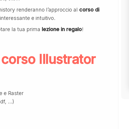
history renderanno l’approccio al
corso di
nteressante e intuitivo.
tare la tua prima
lezione in regalo
!
orso Illustrator
le e Raster
pdf, …)