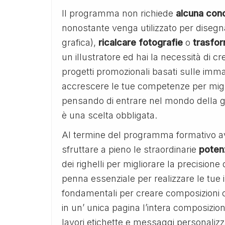
Il programma non richiede
alcuna cono
nonostante venga utilizzato per disegn
grafica),
ricalcare
fotografie
o
trasfo
un illustratore ed hai la necessità di c
progetti promozionali basati sulle immag
accrescere le tue competenze per migliora
pensando di entrare nel mondo della gra
è una scelta obbligata.
Al termine del programma formativo a
sfruttare a pieno le straordinarie
potenz
dei righelli per migliorare la precision
penna essenziale per realizzare le tue i
fondamentali per creare composizioni 
in un’ unica pagina l’intera composizio
lavori etichette e messaggi personalizz