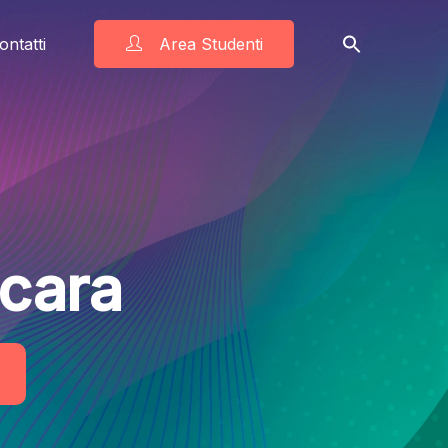
ontatti
Area Studenti
scara