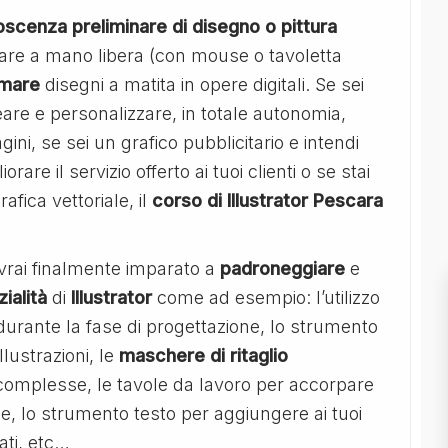
scenza preliminare di disegno o pittura
are a mano libera (con mouse o tavoletta
rmare
disegni a matita in opere digitali. Se sei
reare e personalizzare, in totale autonomia,
ini, se sei un grafico pubblicitario e intendi
re il servizio offerto ai tuoi clienti o se stai
fica vettoriale, il
corso di Illustrator Pescara
vrai finalmente imparato a
padroneggiare
e
ialità
di
Illustrator
come ad esempio: l’utilizzo
e durante la fase di progettazione, lo strumento
llustrazioni, le
maschere di ritaglio
complesse, le tavole da lavoro per accorpare
ne, lo strumento testo per aggiungere ai tuoi
ati, etc…