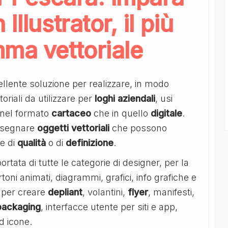
llustrator, il più
ma vettoriale
llente soluzione per realizzare, in modo
riali da utilizzare per
loghi aziendali
, usi
a nel formato
cartaceo
che in quello
digitale
.
disegnare
oggetti vettoriali
che possono
ne di
qualità
o di
definizione
.
ortata di tutte le categorie di designer, per la
artoni animati, diagrammi, grafici, info grafiche e
re per creare
depliant
, volantini,
flyer
, manifesti,
packaging
, interfacce utente per siti e app,
d icone.