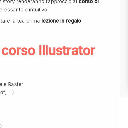
history renderanno l’approccio al
corso di
ressante e intuitivo.
tare la tua prima
lezione in regalo
!
orso Illustrator
le e Raster
pdf, …)
o