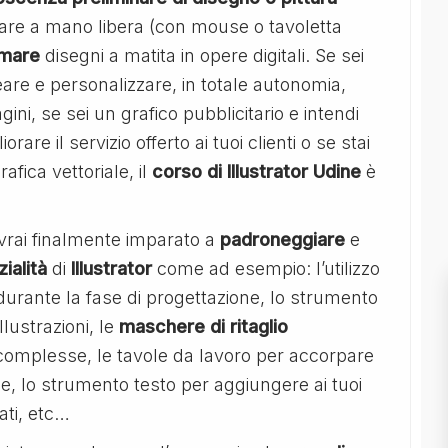
are a mano libera (con mouse o tavoletta
rmare
disegni a matita in opere digitali. Se sei
reare e personalizzare, in totale autonomia,
ini, se sei un grafico pubblicitario e intendi
re il servizio offerto ai tuoi clienti o se stai
fica vettoriale, il
corso di Illustrator Udine
è
vrai finalmente imparato a
padroneggiare
e
ialità
di
Illustrator
come ad esempio: l’utilizzo
e durante la fase di progettazione, lo strumento
llustrazioni, le
maschere di ritaglio
complesse, le tavole da lavoro per accorpare
ne, lo strumento testo per aggiungere ai tuoi
ati, etc…