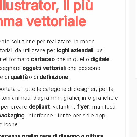
ustrator, il più
ma vettoriale
nte soluzione per realizzare, in modo
riali da utilizzare per
loghi aziendali
, usi
a nel formato
cartaceo
che in quello
digitale
.
disegnare
oggetti vettoriali
che possono
ne di
qualità
o di
definizione
.
ortata di tutte le categorie di designer, per la
artoni animati, diagrammi, grafici, info grafiche e
re per creare
depliant
, volantini,
flyer
, manifesti,
packaging
, interfacce utente per siti e app,
d icone.
scenza preliminare di disegno o pittura