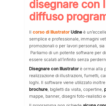
disegnare con Ill
diffuso program
Il
corso di Illustrator
Udine
è un’eccelle
semplice e professionale, immagini vetto
promozionali o per lavori personali, si
Parliamo di un potente software per 
essere scalati all’infinito senza perder
Disegnare con Illustrator
è ormai alla p
realizzazione di illustrazioni, fumetti, c
loghi. Il software viene utilizzato inolt
brochure
, biglietti da visita, copertine,
mappe, banner, disegni foto-realistici e
Il programma non richiede
alcuna cono