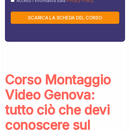
Accetto l'informativa sulla
Privacy Policy
.
+1
SCARICA LA SCHEDA DEL CORSO
Corso Montaggio
Video Genova:
tutto ciò che devi
conoscere sul