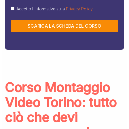
Accetto l'informativa sulla
Privacy Policy
.
SCARICA LA SCHEDA DEL CORSO
Corso Montaggio
Video Torino: tutto
ciò che devi