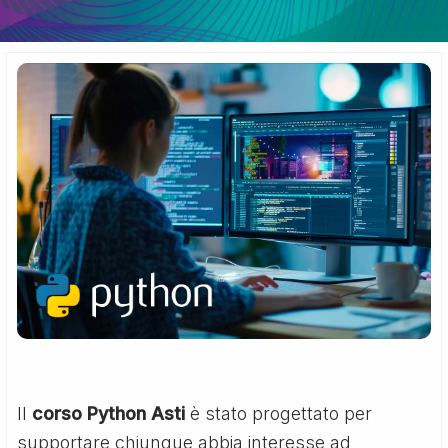
Il
corso Python Asti
è stato progettato per
supportare chiunque abbia interesse ad