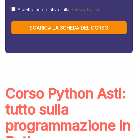
Accetto l'informativa sulla
Privacy Policy
.
SCARICA LA SCHEDA DEL CORSO
Corso Python Asti:
tutto sulla
programmazione in