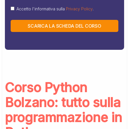
Accetto l'informativa sulla
Privacy Policy
.
SCARICA LA SCHEDA DEL CORSO
Corso Python
Bolzano: tutto sulla
programmazione in