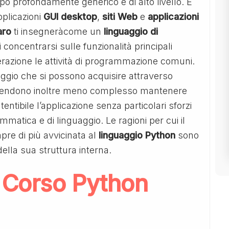
mpo profondamente generico e di alto livello. È
pplicazioni
GUI desktop
,
siti Web
e
applicazioni
aro
ti insegneràcome un
linguaggio di
 concentrarsi sulle funzionalità principali
erazione le attività di programmazione comuni.
uaggio che si possono acquisire attraverso
endono inoltre meno complesso mantenere
entibile l’applicazione senza particolari sforzi
mmatica e di linguaggio. Le ragioni per cui il
e di più avvicinata al
linguaggio Python
sono
 della sua struttura interna.
l
Corso Python