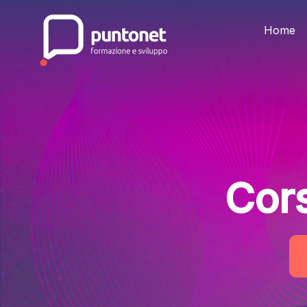
Skip
to
the
Home
content
Cor