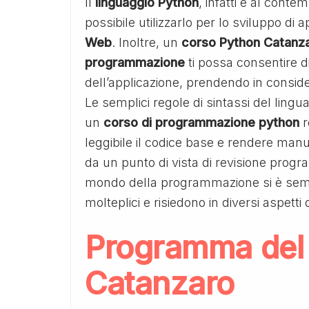
Il
linguaggio Python
, infatti è al conte
possibile utilizzarlo per lo sviluppo di a
Web
. Inoltre, un
corso Python Catanz
programmazione
ti possa consentire di
dell’applicazione, prendendo in consid
Le semplici regole di sintassi del ling
un
corso di programmazione python
r
leggibile il codice base e rendere manut
da un punto di vista di revisione progra
mondo della programmazione si è sempr
molteplici e risiedono in diversi aspetti
Programma de
Catanzaro