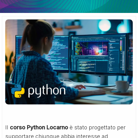
Il
corso Python Locarno
è stato progettato per
supportare chiunque abbia interesse ad