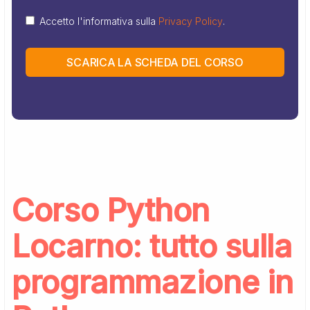
Accetto l'informativa sulla
Privacy Policy
.
SCARICA LA SCHEDA DEL CORSO
Corso Python
Locarno: tutto sulla
programmazione in