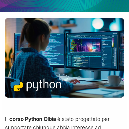
Il
corso Python Olbia
è stato progettato per
supportare chiunque abbia interesse ad