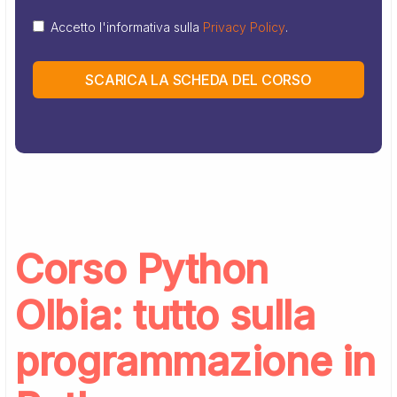
Accetto l'informativa sulla
Privacy Policy
.
SCARICA LA SCHEDA DEL CORSO
Corso Python
Olbia: tutto sulla
programmazione in