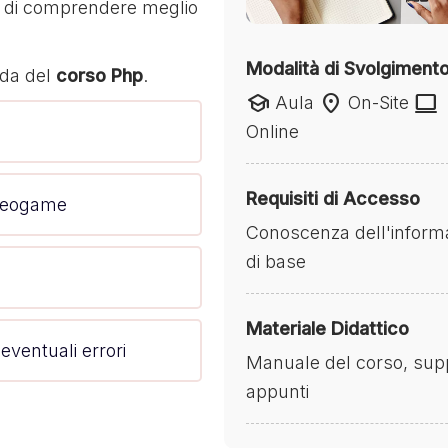
o di comprendere meglio
Modalità di Svolgiment
eda del
corso Php
.
school
location_on
laptop
Aula
On-Site
Online
Requisiti di Accesso
ideogame
Conoscenza dell'inform
di base
Materiale Didattico
eventuali errori
Manuale del corso, suppor
appunti