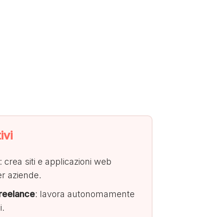
ivi
: crea siti e applicazioni web
er aziende.
reelance
: lavora autonomamente
i.