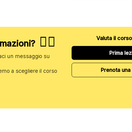
✋🏻
Valuta il cors
ormazioni?
Prima lez
iaci un messaggio su
Prenota una 
emo a scegliere il corso