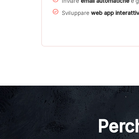
Inviare
email automatiche
e g
Sviluppare
web app interatti
Perch