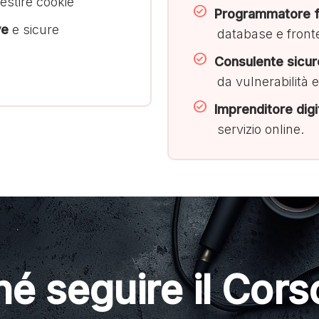
estire cookie
Programmatore fu
ve
e sicure
database e front
Consulente sicu
da vulnerabilità e
Imprenditore digi
servizio online.
é seguire il Cor