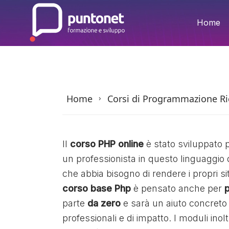
Skip
to
Home
the
content
Home
Corsi di Programmazione Ric
›
Il
corso PHP online
è stato sviluppato p
un professionista in questo linguaggi
che abbia bisogno di rendere i propri sit
corso base Php
è pensato anche per
p
parte
da zero
e sarà un aiuto concreto p
professionali e di impatto. I moduli ino