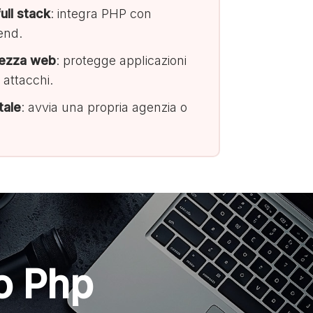
ll stack
: integra PHP con
end.
rezza web
: protegge applicazioni
 attacchi.
tale
: avvia una propria agenzia o
so Php