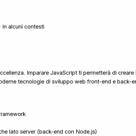
 in alcuni contesti
eccellenza. Imparare JavaScript ti permetterà di creare
ù moderne tecnologie di sviluppo web front-end e back-e
e framework
) che lato server (back-end con Node.js)