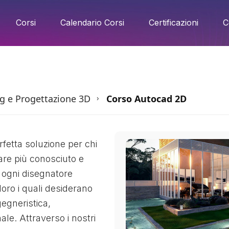
Corsi
Calendario Corsi
Certificazioni
C
g e Progettazione 3D
Corso Autocad 2D
›
fetta soluzione per chi
ware più conosciuto e
 ogni disegnatore
oloro i quali desiderano
gegneristica,
le. Attraverso i nostri