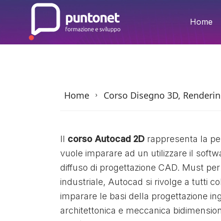
Skip
to
Home
the
content
Home
Corso Disegno 3D, Renderin
›
Il
corso Autocad 2D
rappresenta la per
vuole imparare ad un utilizzare il soft
diffuso di progettazione CAD. Must per
industriale, Autocad si rivolge a tutti c
imparare le basi della progettazione in
architettonica e meccanica bidimensiona