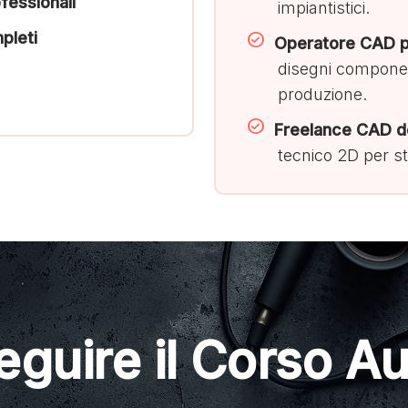
ofessionali
impiantistici.
pleti
Operatore CAD pe
disegni componen
produzione.
Freelance CAD d
tecnico 2D per st
eguire il Corso A