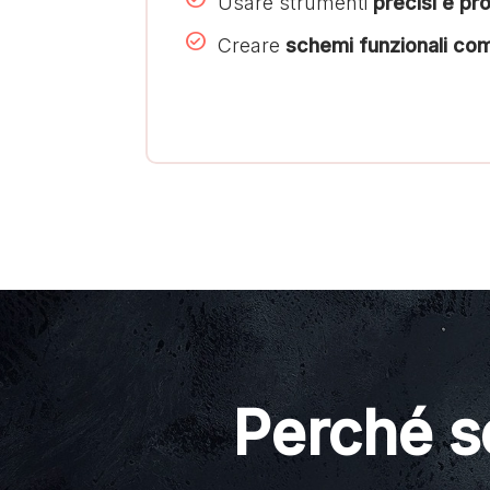
Usare strumenti
precisi e pr
Creare
schemi funzionali com
Perché s