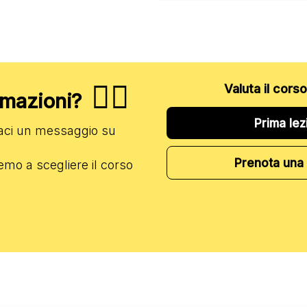
✋🏻
Valuta il cors
ormazioni?
Prima lez
iaci un messaggio su
Prenota una 
emo a scegliere il corso