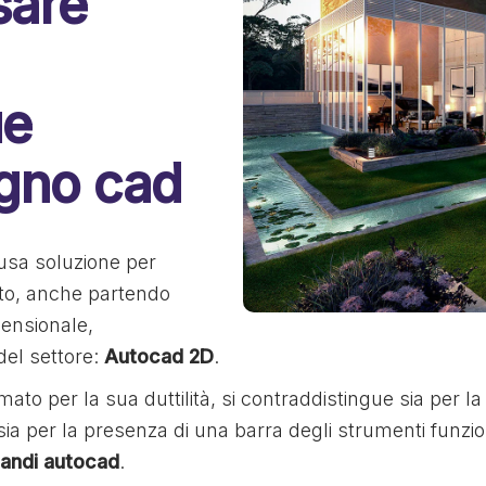
sare
ue
egno cad
fusa soluzione per
to, anche partendo
mensionale,
 del settore:
Autocad 2D
.
o per la sua duttilità, si contraddistingue sia per la 
 sia per la presenza di una barra degli strumenti funzi
andi autocad
.