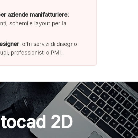
r aziende manifatturiere
:
ti, schemi e layout per la
esigner
: offri servizi di disegno
udi, professionisti o PMI.
utocad 2D